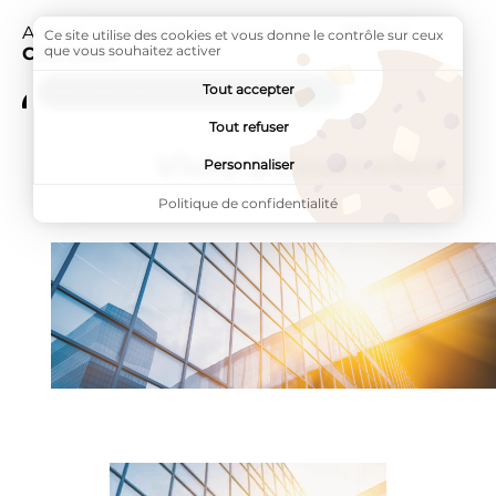
Accueil
Ma ville au quotidien
Page active :
Vivre à
Ce site utilise des cookies et vous donne le contrôle sur ceux
que vous souhaitez activer
Courcelles
Tout accepter
ADDTOANY (SHARE) EST DÉSACTIVÉ.
Tout refuser
Vivre à Courcelles
Personnaliser
Politique de confidentialité