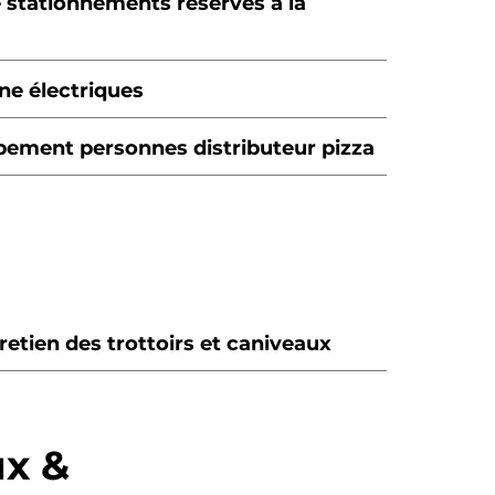
e stationnements réservés à la
ne électriques
upement personnes distributeur pizza
etien des trottoirs et caniveaux
ux &