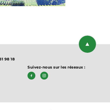
Retourner en 
81 98 18
Suivez-nous sur les réseaux :
Suivez-nous sur Facebook, Bien vivre
Suivez-nous sur Instagram, cou