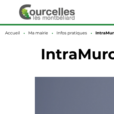
Accueil
Ma mairie
Infos pratiques
Page act
IntraMu
IntraMur